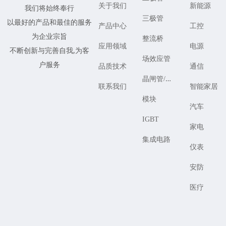
关于我们
新能源
我们将始终奉行
三极管
以最好的产品和最佳的服务
产品中心
工控
为企业宗旨
整流桥
应用领域
电源
不断创新与完善自我,为客
场效应管
户服务
品质技术
通信
晶
闸管/可控硅
联系我们
智能家居
模块
汽车
IGBT
家电
集成电路
仪表
安防
医疗