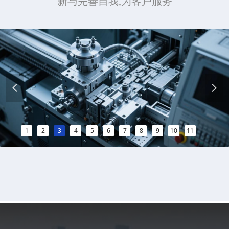
新与完善自我,为客户服务
넳
넲
1
2
3
4
5
6
7
8
9
10
11