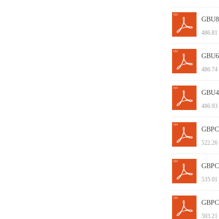
GBU80
486.81
GBU60
486.74
GBU40
486.93
GBPC5
522.26
GBPC5
535.01
GBPC3
503.21